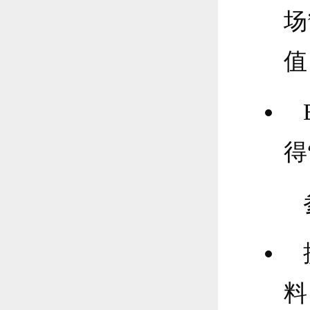
场
值
得
料