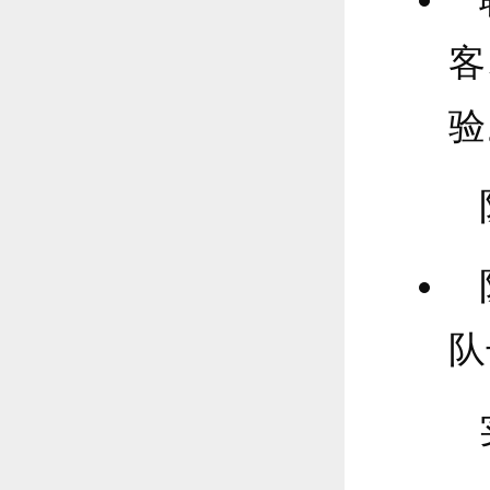
客
验
队