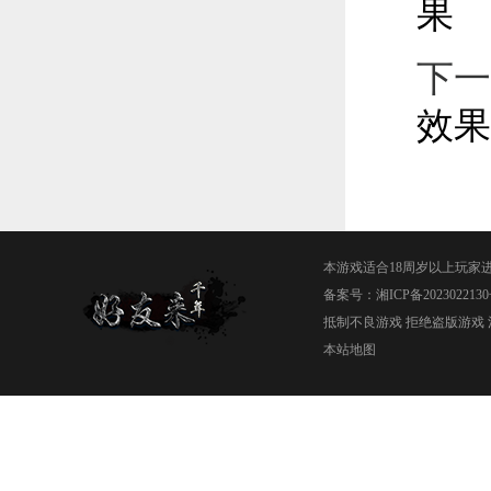
果
下一
效果
本游戏适合18周岁以上玩家
备案号：
湘ICP备2023022130
抵制不良游戏 拒绝盗版游戏 
本站地图