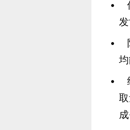
发
均
取
成