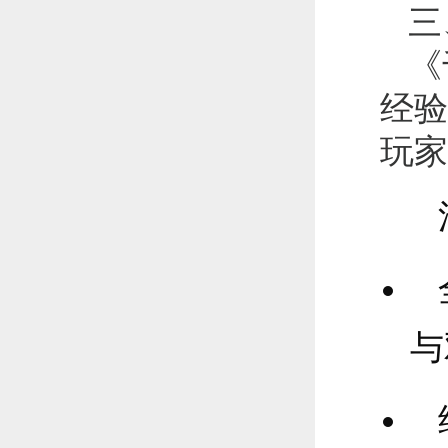
三
《
经验
玩家
与