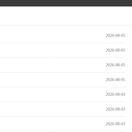
2026-08-05
2026-08-05
2026-08-05
2026-08-05
2026-08-03
2026-08-03
2026-08-03