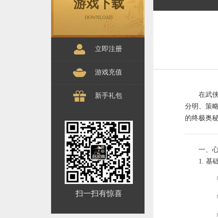
游戏下载
DOWNLOAD
立即注册
游戏充值
在武
新手礼包
分明、策
的终极奥
一、
1. 
扫一扫有惊喜