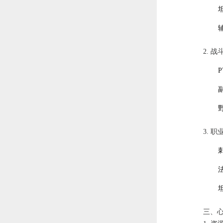
2. 
3. 
三、