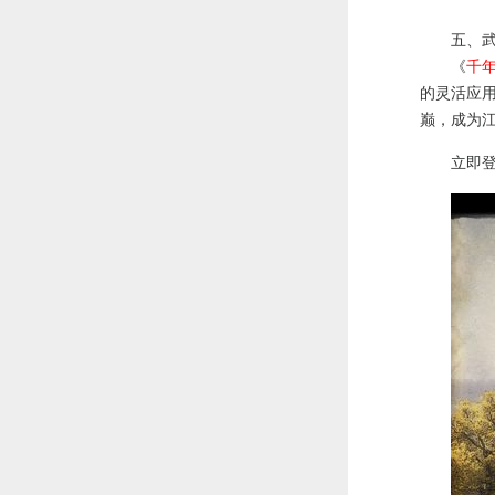
五、
《
千年
的灵活应
巅，成为
立即