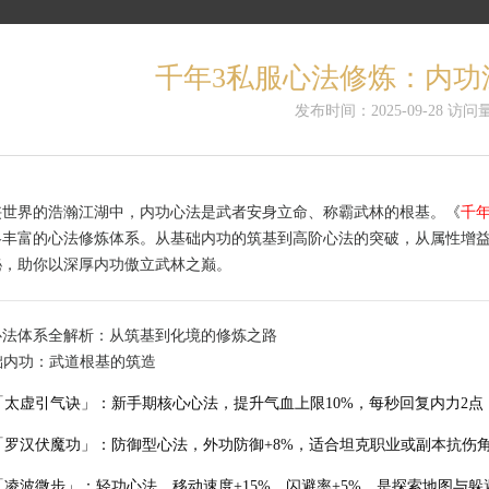
千年3私服心法修炼：内功
发布时间：2025-09-28 访问量
侠世界的浩瀚江湖中，内功心法是武者安身立命、称霸武林的根基。《
千年
略丰富的心法修炼体系。从基础内功的筑基到高阶心法的突破，从属性增
秘，助你以深厚内功傲立武林之巅。
心法体系全解析：从筑基到化境的修炼之路
基础内功：武道根基的筑造
「太虚引气诀」：新手期核心心法，提升气血上限10%，每秒回复内力2
「罗汉伏魔功」：防御型心法，外功防御+8%，适合坦克职业或副本抗伤
「凌波微步」：轻功心法，移动速度+15%，闪避率+5%，是探索地图与