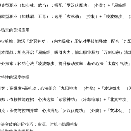
坦克型职业（如少林、武当）：搭配「罗汉伏魔功」（外防）+「易筋经
辅助型职业（如峨眉、五毒）：选用「玄冰劲」（控制）+「凌波微步」（
战斗场景的灵活应用
PVP单挑：激活「北冥神功」（内力吸收）压制对手技能释放，配合「九
副本团战：坦克开启「易筋经」吸引火力，输出职业释放「万剑归宗」清场
野外探索：轻功心法「凌波微步」提升移动效率，基础心法「太虚引气诀
职业特性的深度挖掘
刺客：高爆发+高机动，心法组合「九阳神功」（灼烧）+「凌波微步」（闪
法师：依赖技能连招，心法选择「紫霞神功」（冷却缩减）+「北冥神功」
坦克：承伤与控制并重，心法搭配「罗汉伏魔功」（外防）+「玄冰劲」（
心法突破的进阶技巧：资源、时机与隐藏机制