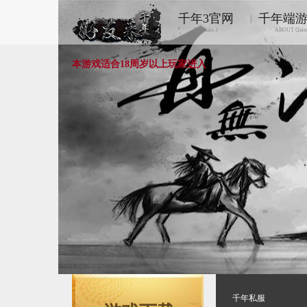
千年3官网
千年端
|
Qiānnián 3
ABOUT Qiān
本游戏适合18周岁以上玩家进入
千年私服