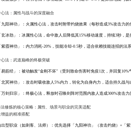
进阶心法：属性与战斗的深度融合
「九阳神功」：火属性心法，攻击时附带灼烧效果（每秒造成3%攻击力的
「玄冰劲」：冰属性心法，命中敌人后降低其15%移动速度，持续3秒，是
「紫霞神功」：内力消耗-20%，技能冷却-0.5秒，适合依赖技能连招的法
高阶心法：武道巅峰的终极突破
「易筋经」：被动触发“金刚不坏”（受到致命伤害时免疫1次，并回复10%
「北冥神功」：攻击时吸收敌人5%内力，转化为自身内力，适合持久战与
「万剑归宗」：终极心法，释放时召唤剑阵对范围内敌人造成300%攻击力
心法修炼的核心策略：属性、场景与职业的完美适配
属性增益的精准搭配
输出型职业（如刺客、法师）：优先选择「九阳神功」（攻击灼烧）+「紫