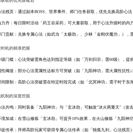
资源获取的优先级规划
心法残页：通过副本BOSS、世界事件、师门任务获取，优先兑换高阶心
内力丹：每日限时活动「药王谷采药」可大量获取，用于心法升级时的内
师门贡献：兑换专属心法（如武当「太极劲」、少林「金刚伏魔功」），
突破时机的精准把握
等级门槛：心法突破需角色达到指定等级（如「万剑归宗」需60级），提
属性阈值：部分心法需属性达标方可突破（如「九阳神功」需火属性抗性≥
时间限制：高阶心法突破需在特定时段完成（如「北冥神功」需子时于东
隐藏机制的深度挖掘
心法共鸣：同时装备「九阳神功」与「玄冰劲」可触发“冰火两重天”（攻
环境加成：在雪山修炼「玄冰劲」可提升10%效果，在火山修炼「九阳神功
师徒传承：拜师高阶玩家可获得专属心法传承（如「独孤九剑」心法残页