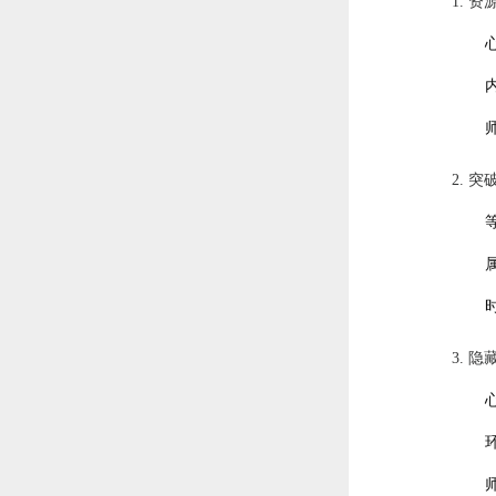
1. 
2. 
3. 